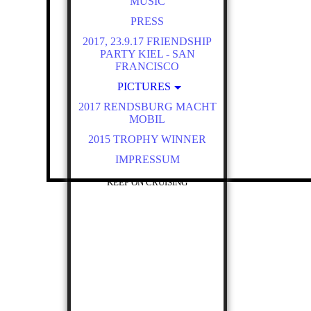
MUSIC
PRESS
2017, 23.9.17 FRIENDSHIP
PARTY KIEL - SAN
FRANCISCO
PICTURES
2017 RENDSBURG MACHT
2016 BÜSUM
MOBIL
2016 STREET MAG
2015 TROPHY WINNER
HAMBURG
IMPRESSUM
2016 STADE
2016 UETERSEN WINGS &
KEEP ON CRUISING
WHEELS
2016 NORDERSTEDT
2016 RD MACHT MOBIL
2016 CITY NORD HH
2016 KIEKEBERG
3RD DAY OF THUNDER
2015